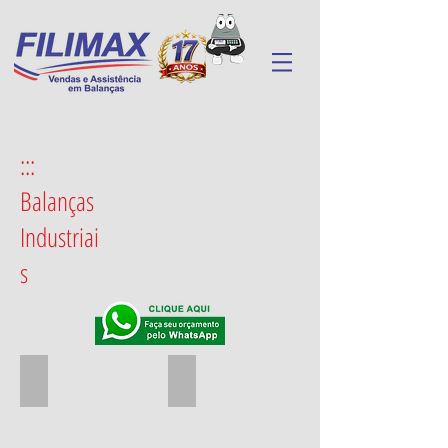
:::
Balanças
Industriai
s
DP 300 Kg
DP 300 Kg Bat